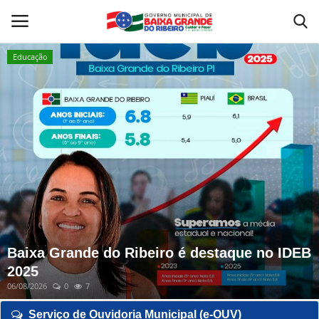
Educação
Home
Valor da Terra Nua - VTN
Contato
Mapa do Site
A Prefeitura
Baixa Grande do Ribeiro é destaque no IDEB
2025
Nossa História
06/08/2026
0
7
Legislação
Serviço de Ouvidoria Municipal (e-OUV)