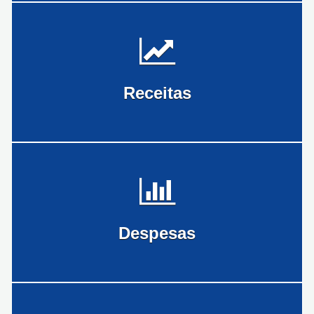
AVISO DE DISPENSA
PREGAO ELETRONICO
AVISO DE CANCELAMENTO
AVISO DE CANCELAMENTO
Receitas
PREGÃO ELETRONICO ADIADO
PREGÃO ELETRONICO
PREGÃO ELETRONICO
PREGÃO ELETRONICO ADIADO
Culto em Ação de Graças marca momento de fé e gratidão pela recuperação do Vereador Cícero Português
Celebração à Consciência Ambiental e Lançamento Literário de José Martins Silva
Despesas