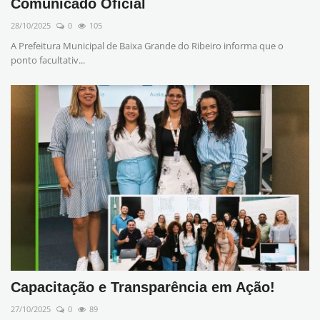
Comunicado Oficial
28/10/2025
0
105
A Prefeitura Municipal de Baixa Grande do Ribeiro informa que o
ponto facultativ...
Capacitação e Transparência em Ação!
27/10/2025
0
89