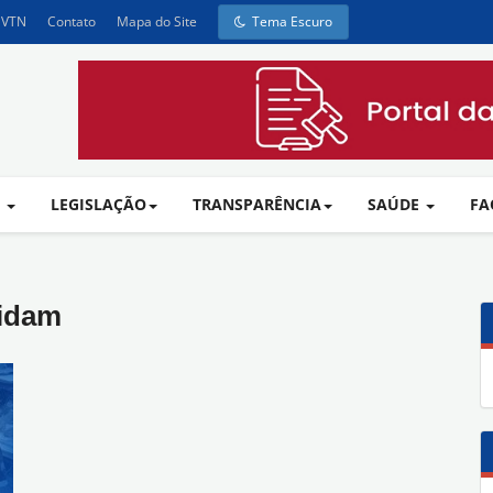
- VTN
Contato
Mapa do Site
Tema Escuro
A
LEGISLAÇÃO
TRANSPARÊNCIA
SAÚDE
FA
idam