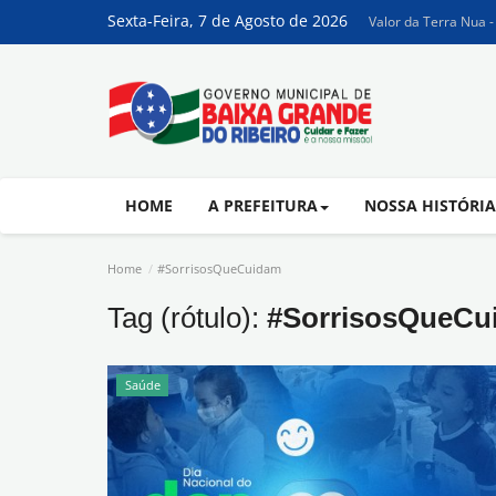
Sexta-Feira, 7 de Agosto de 2026
Valor da Terra Nua 
HOME
A PREFEITURA
NOSSA HISTÓRI
Home
#SorrisosQueCuidam
Tag (rótulo):
#SorrisosQueCu
Saúde