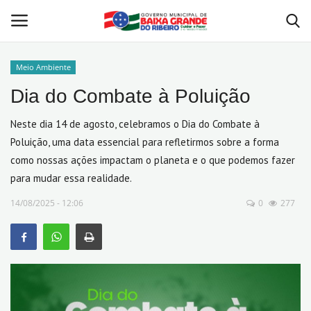
Meio Ambiente
Dia do Combate à Poluição
Home
Neste dia 14 de agosto, celebramos o Dia do Combate à
Valor da Terra Nua - VTN
Poluição, uma data essencial para refletirmos sobre a forma
como nossas ações impactam o planeta e o que podemos fazer
Contato
para mudar essa realidade.
Mapa do Site
14/08/2025 - 12:06
0
277
A Prefeitura
Nossa História
Legislação