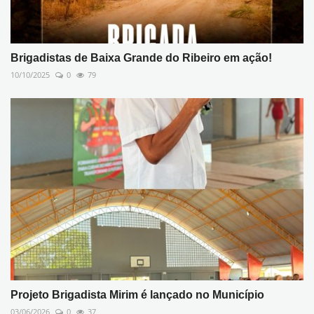
Brigadistas de Baixa Grande do Ribeiro em ação!
10/10/2025
0
79
Projeto Brigadista Mirim é lançado no Município
03/06/2026
0
37