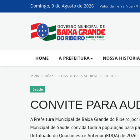
Domingo, 9 de Agosto de 2026
Valor da Terra Nua - V
HOME
A PREFEITURA
NOSSA HISTÓRI
Início
Saúde
CONVITE PARA AUDIÊNCIA PÚBLICA
Saúde
CONVITE PARA AU
A Prefeitura Municipal de Baixa Grande do Ribeiro, po
Municipal de Saúde, convida toda a população para par
Detalhado do Quadrimestre Anterior (RDQA) de 2026.