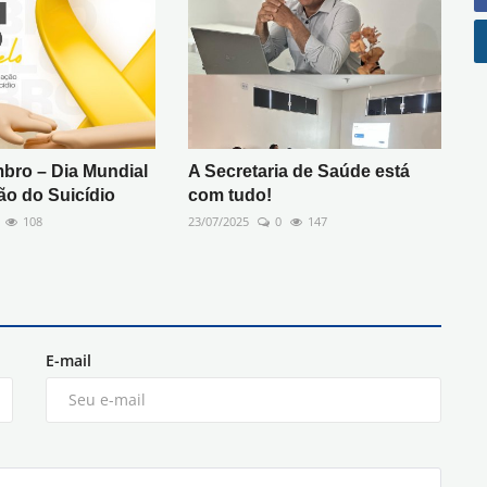
bro – Dia Mundial
A Secretaria de Saúde está
ão do Suicídio
com tudo!
108
23/07/2025
0
147
E-mail