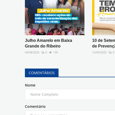
Julho Amarelo em Baixa
10 de Setem
Grande do Ribeiro
de Prevenç
04/08/2025
0
139
12/09/2025
0
COMENTÁRIOS
Nome
Comentário