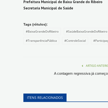
Prefeitura Municipal de Baixa Grande do Ribeiro
Secretaria Municipal de Saúde
Tags (rótulos):
#BaixaGrandeDoRibeiro
#SaúdeBaixaGrandeDoRibeiro
#TransparênciaPública
#ControleSocial
#Participa
ARTIGO ANTERI
A contagem regressiva já começo
ITENS RELACIONADOS