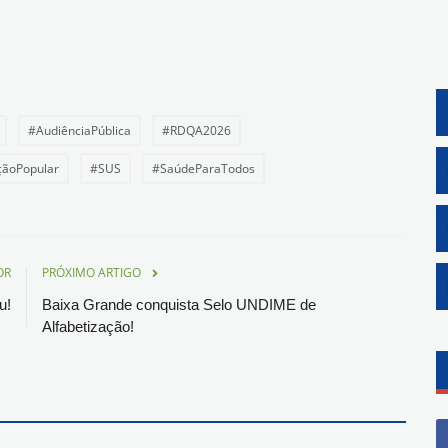
#AudiênciaPública
#RDQA2026
çãoPopular
#SUS
#SaúdeParaTodos
G
OR
PRÓXIMO ARTIGO
G
u!
Baixa Grande conquista Selo UNDIME de
Alfabetização!
G