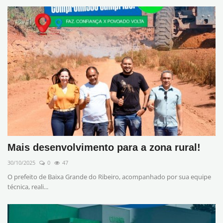
Mais desenvolvimento para a zona rural!
30/10/2025
0
47
O prefeito de Baixa Grande do Ribeiro, acompanhado por sua equipe
técnica, reali...