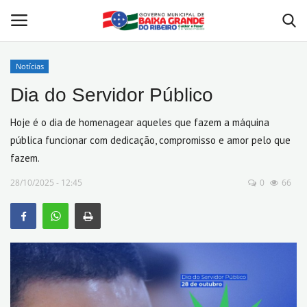
Notícias
Dia do Servidor Público
Home
Hoje é o dia de homenagear aqueles que fazem a máquina
Valor da Terra Nua - VTN
pública funcionar com dedicação, compromisso e amor pelo que
fazem.
Contato
28/10/2025 - 12:45
0
66
Mapa do Site
A Prefeitura
Nossa História
Legislação