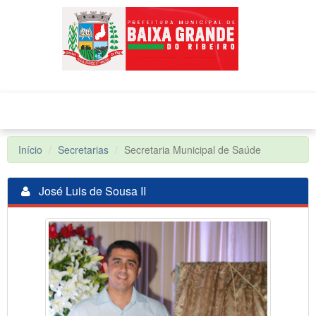
Toggle
navigat
Início
Secretarias
Secretaria Municipal de Saúde
José Luis de Sousa II